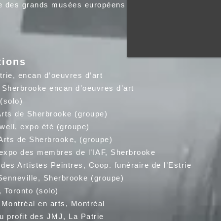
e des grands musées européens
tions
ie, encan d’oeuvres d’art
brooke encan d’oeuvres d’art
solo)
 de Sherbrooke (groupe)
ell, expo été (groupe)
 de Sherbrooke, (groupe)
expo des membres de l’IAF, Sherbrooke
 Artistes Peintres, Coop. funéraire de l’Estrie
eville, Sherbrooke (groupe)
 Toronto (solo)
ntréal en arts, Montréal
profit des JMJ, La Patrie