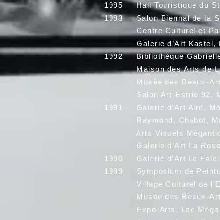
1995 Hall Touristique du St
1993 Salon Biennal de la So
Centre Culturel et Patrim
Galerie d’Art Kastel, Mo
1992 Bibliothèque Gabrielle 
Maison des Arts de Laval,
Musée des Beaux-Arts de S
Salon Art-Estrie 92, Mano
1991 Galerie d’Art Aird, Mon
Raymond, Chabot, Martin,
Arts Visuels Mégantic, L
Galerie d’Art La Rose des
1990 Galerie d’Art La Falaise
1989 Symposium de Peinture
Village Culturel de l’Est
Musée des Beaux-Arts de S
Expo-Arts, Lac Méganti