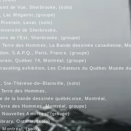
int de Vue, Sherbrooke, (solo)
c Mégantic,(groupe)
iverain, Laval, (solo)
niversité de Sherbrooke,
de l’Est, Sherbrooke, (groupe)
, Terre des Hommes, La Bande dessinée canadienne, Mo
en, S.A.P.Q., Paris, France, (groupe)
ain, Québec 74, Montréal, (groupe)
travelling exhibition, Les Créateurs du Québec Musée 
te-Thérèse-de–Blainville, (solo)
 Terre des Hommes,
la bande dessinée québécoise, Montréal,
erre des Hommes, Montréal, groupe)
 Nouvelles Amorces, (groupe)
ry, Ontario, (solo)
ntréal, (solo)