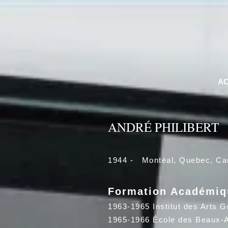
AC
ANDRÉ PHILIBERT
1944 - Montéal, Quebec, Ca
Formation Académiq
1963-1965
Institut des Arts 
1965-1966 École des Beaux-A