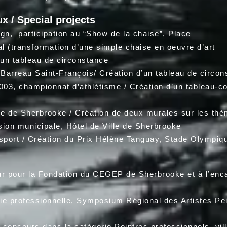
x / Special projects
, participation au “Show de la chaise”, Place
nsformation d’une simple chaise en oeuvre d’art
un tableau de circonstance
arreau Saint-François/ Création d’un tableau de circon
 championnat d’athlétisme / Création d’un tab
a ville de Sherbrooke / Création de deux m
on municipale, Hôtel de Ville de Sherbrooke
 / Création du Prix Hélène Tanguay, Stade Olympiq
pour la Fondation du CEGEP de Sherbrooke et à l’enc
rie professionnelle, Symposium Régional des Artis
oncours dans la catégorie Peintres professionnels, vill