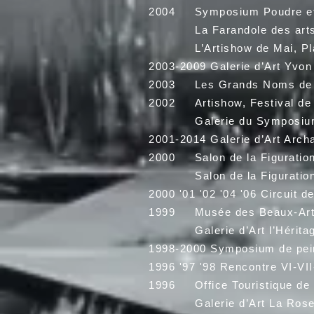
2004 Symposium Poudre et 
La Farandole des arts vis
L’Artishow de Mai, Place 
2003-2009
Galerie d’Art Yvo
2003 Les Grands Noms de l’A
2002 Artishow, Festival de 
Galerie du Symposium, D
2001-2014 Galerie d’Art Archa
2000 Salon de la Figuration 
Salon de la Figuration, Inst
2000 '01 '02 '04 '06 Circuit 
1999 Musée des Beaux-Arts 
Galerie d’Art l’Héritage 
1998-2000 Symposium de peint
1996 '97 '98 Rencontre VI-VII
1996 Office Touristique de 
Galerie d’Art La Rose des