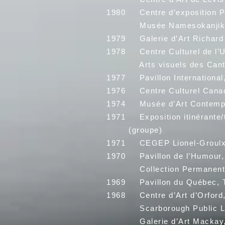
1980 Centre d’exposition Po
Musée Namesokanjik, La
1979 Galerie d’Art Richard R
1978 Centre Culturel de l’U
Arts visuels des Cantons 
1977 Pavillon International
1976 Centre Culturel Canadi
1974 Musée d’Art Contempor
1971 Exposition itinérante/
(groupe)
1971 CEGEP Lionel-Groulx, S
1970 Pavillon de l’Humour,
Collection Permanente de 
1969 Pavillon du Québec, T
1968 Centre d’Art d’Orford,
Scarborough Public Libra
Galerie d’Art Mackay, Mo