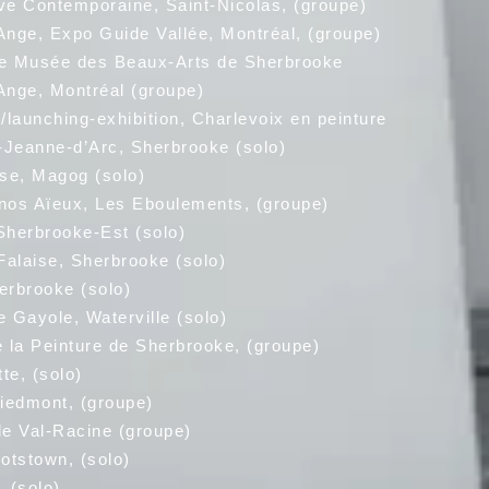
ontemporaine, Saint-Nicolas, (groupe)
, Expo Guide Vallée, Montréal, (groupe)
 Musée des Beaux-Arts de Sherbrooke
e, Montréal (groupe)
ching-exhibition, Charlevoix en peinture
nne-d’Arc, Sherbrooke (solo)
, Magog (solo)
Aïeux, Les Eboulements, (groupe)
herbrooke-Est (solo)
 Falaise, Sherbrooke (solo)
rbrooke (solo)
 Gayole, Waterville (solo)
 Peinture de Sherbrooke, (groupe)
, (solo)
mont, (groupe)
de Val-Racine (groupe)
tstown, (solo)
(solo)