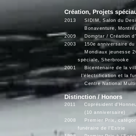
Création, Projets spéciau
2013 SIDIM, Salon du Design
Bonaventure, Montréal (tra
2009 Domptar / Création d’
2003 150e anniversaire du B
Mondiaux jeunesse 2003,
spéciale, Sherbrooke
2001 Bicentenaire de l
l’électrification et la fusi
Centre National Multisport
Distinction / Honors
2011 Coprésident d’Honneur 
(10 anniversaire)
2008 Premier Prix, catégo
funéraire de l’Estrie
1998 Premier Prix à l’Expo-c