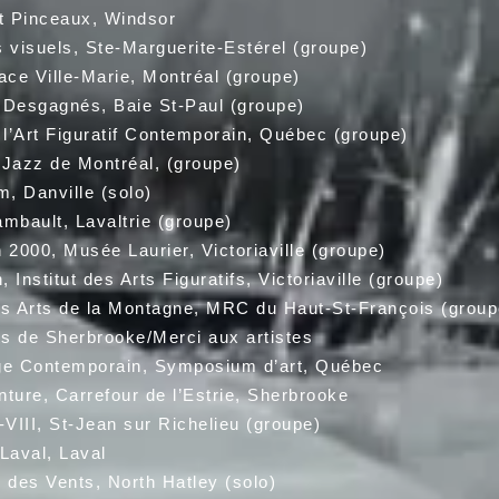
Pinceaux, Windsor
uels, Ste-Marguerite-Estérel (groupe)
Ville-Marie, Montréal (groupe)
n Desgagnés, Baie St-Paul (groupe)
rt Figuratif Contemporain, Québec (groupe)
Jazz de Montréal, (groupe)
anville (solo)
mbault, Lavaltrie (groupe)
2000, Musée Laurier, Victoriaville (groupe)
itut des Arts Figuratifs, Victoriaville (groupe)
des Arts de la Montagne, MRC du Haut-St-François (group
de Sherbrooke/Merci aux artistes
Contemporain, Symposium d’art, Québec
ure, Carrefour de l’Estrie, Sherbrooke
-VIII, St-Jean sur Richelieu (groupe)
Laval, Laval
 Vents, North Hatley (solo)