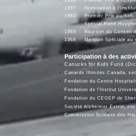
1997 Nomination à l’Institut
1983 Premier Prix au Salon I
Spécial René Huyghe pou
1969 Boursier du Conseil d
1968 Mention Spéciale au sa
Participation à des activ
Canucks for Kids Fund (Dic
Canards Illimités Canada, sec
Fondation du Centre Hospitali
Fondation de l’Institut Univer
Fondation du CEGEP de Sherb
Société Alzheimer Estrie, enc
Commission Scolaire des Hauts