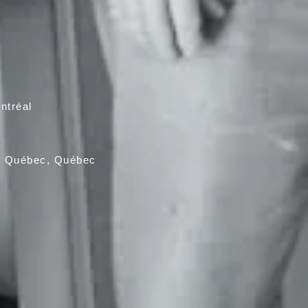
ntréal
du Québec,
Québec