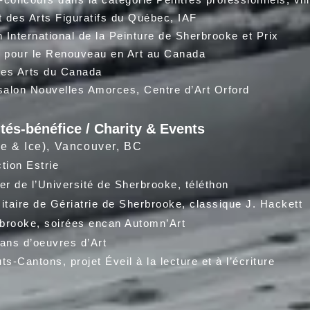
 des Arts Figuratifs du Québec, IAF
nternational de la Peinture de Sherbrooke et Prix
r le Renouveau en Art au Canada
es Arts du Canada
lon Nouvelles Amorces, Centre d’Art Orford
ités-bénéfice / Charity & Events
e & Ice), Vancouver, BC
tion Estrie
er de l’Université de Sherbrooke, téléthon
sitaire de Gériatrie de Sherbrooke, classique J. Hackett
rooke, soirées encan Automn’Art
ans d’oeuvres d’Art
-Cantons, projet Éveil à la lecture et à l’écriture