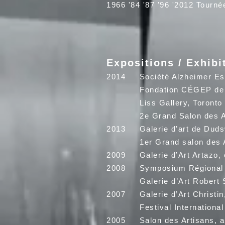
1966 '84 '87 '96 '2012
Tourné
Expositions / Exhibi
2014 Société Alzheimer Estr
Fondation CÉGEP de Sher
Liss Gallery, Toronto (
2e Grand Salon des Arts
2013 Galerie d’art de Dudsw
1er Grand salon des Arts
2009 Galerie d’Art Artazo, 
2008 Symposium Régional des
Galerie d’Art Robert Senn
2007 Galerie d’Art Christin,
Festival International Mo
2005 Salon des Artisans, au 