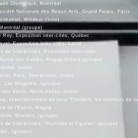
ade Olympique, Montréal
ciété Nationale des Beaux-Arts, Grand Palais, Paris
onial, Windsor (solo)
ntréal (groupe)
Roy, Exposition inter-cités, Québec
 Exposition inter-cités, Laval
herbrooke, Exposition inter-cités,
ir des Sables, Magog-Orford (groupe)
tréal, (solo)
 Paré, Sherbrooke, (solo)
ac Mégantic, (groupe)
 Vents, North Hatley, (solo)
, expo/lancement du livre “Philibert, les couleurs de la
 de l’Estrie, Magog
rie, Weedon, (groupe)
herbrooke, “Portraits et Figures” (groupe)
c, (groupe)