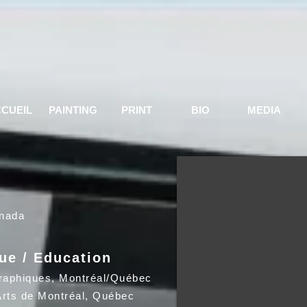
CUEIL
PAINTING
PRINT
BIO
MEDIA
nada
ue / Education
Graphiques, Montréal/Québec
rts de Montréal, Québec