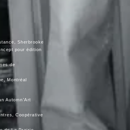
stance, Sherbrooke
leau-concept pour édition
urales sur les thèmes de
ue, Montréal
an Automn’Art
tes Peintres, Coopérative
e de La Prairie